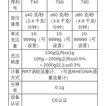
序列
T40
T60
T80
号
≥40 克/秒
≥60 克/秒
≥80 克/秒
加注
（2.4 千克/
（3.6 千克/
（4.8 千克/
速度
分钟）
分钟）
分钟）
单次
10-
10-
10-
9999g（可
9999g（可
99999（可
充注
设置）
设置）
设置）
量
100g以内≤±1g
充注
100g—2000g之间≤±0.5%
精度
＞2000g以上≤±0.3%
计量
RRT涡轮流量计。（可选RHEONIK质
方式
量流量计）
分辨
0.1g
率
设备
CE认证
认证